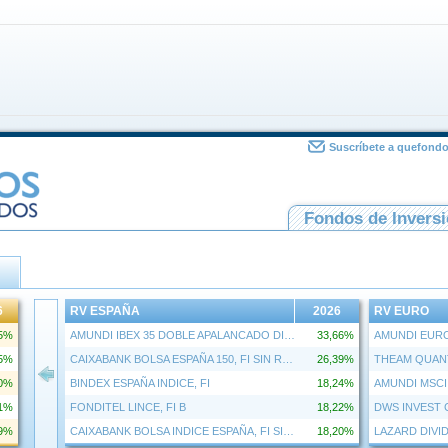
Suscríbete a quefond
Fondos de Invers
6
RV ESPAÑA
2026
RV EURO
85%
AMUNDI IBEX 35 DOBLE APALANCADO DIARIO (2X) UCITS ETF ACC
33,66%
55%
CAIXABANK BOLSA ESPAÑA 150, FI SIN RETRO
26,39%
00%
BINDEX ESPAÑA INDICE, FI
18,24%
81%
FONDITEL LINCE, FI B
18,22%
DWS INVEST 
19%
CAIXABANK BOLSA INDICE ESPAÑA, FI SIN RETRO
18,20%
LAZARD DIVI