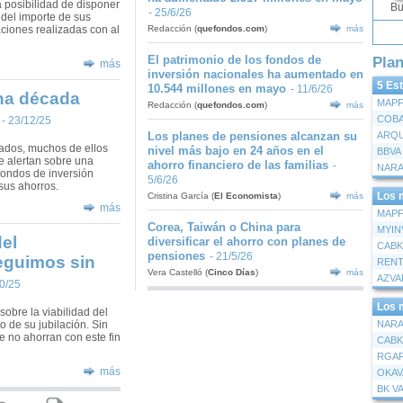
 posibilidad de disponer
Bu
- 25/6/26
del importe de sus
ciones realizadas con al
Redacción
(
quefondos.com
)
más
El patrimonio de los fondos de
Pla
más
inversión nacionales ha aumentado en
5 Es
10.544 millones en mayo
- 11/6/26
na década
MAPF
Redacción
(
quefondos.com
)
más
COBA
- 23/12/25
Los planes de pensiones alcanzan su
ados, muchos de ellos
nivel más bajo en 24 años en el
e alertan sobre una
ahorro financiero de las familias
-
NARA
fondos de inversión
5/6/26
sus ahorros.
Los 
Cristina García
(
El Economista
)
más
más
MAPF
Corea, Taiwán o China para
MYIN
del
diversificar el ahorro con planes de
CABK
pensiones
- 21/5/26
eguimos sin
RENT
Vera Castelló
(
Cinco Días
)
más
AZVA
10/25
Los 
obre la viabilidad del
NARA
 de su jubilación. Sin
 no ahorran con este fin
CABK
RGAR
más
OKA
BK V