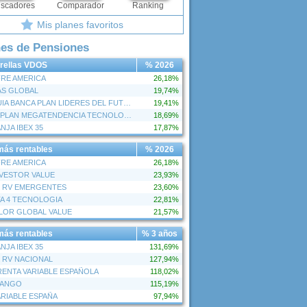
scadores
Comparador
Ranking
Mis planes favoritos
nes de Pensiones
trellas VDOS
% 2026
RE AMERICA
26,18%
S GLOBAL
19,74%
ARQUIA BANCA PLAN LIDERES DEL FUTURO
19,41%
BBVA PLAN MEGATENDENCIA TECNOLOGIA
18,69%
NJA IBEX 35
17,87%
más rentables
% 2026
RE AMERICA
26,18%
VESTOR VALUE
23,93%
 RV EMERGENTES
23,60%
A 4 TECNOLOGIA
22,81%
LOR GLOBAL VALUE
21,57%
más rentables
% 3 años
NJA IBEX 35
131,69%
 RV NACIONAL
127,94%
ENTA VARIABLE ESPAÑOLA
118,02%
VANGO
115,19%
ARIABLE ESPAÑA
97,94%