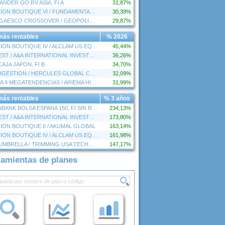
ANDER GO RV ASIA, FI A
31,87%
GESTION BOUTIQUE VI / FUNDAMENTAL APPROACH
30,39%
GVC GAESCO CROSSOVER / GEOPOLITICAL HEDGING RVMI A
29,87%
más rentables
% 2026
GESTION BOUTIQUE IV / ALCLAM US EQUITIES
45,44%
CINVEST / A&A INTERNATIONAL INVESTMENT
36,26%
CAJA JAPON, FI B
34,70%
MULTIGESTION / HERCULES GLOBAL COMPANIES FUND
32,09%
RENTA 4 MEGATENDENCIAS / ARIEMA HIDROGENO
31,99%
más rentables
% 3 años
CAIXABANK BOLSA ESPAÑA 150, FI SIN RETRO
234,13%
CINVEST / A&A INTERNATIONAL INVESTMENT
173,80%
ION BOUTIQUE II / AKUMAL GLOBAL
163,14%
GESTION BOUTIQUE IV / ALCLAM US EQUITIES
161,98%
DUX UMBRELLA / TRIMMING USA TECHNOLOGY
147,17%
ramientas de planes