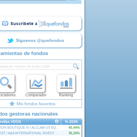
Síguenos @quefondos
ramientas de fondos
scadores
Comparador
Ranking
Mis fondos favoritos
dos gestoras nacionales
trellas VDOS
% 2026
GESTION BOUTIQUE IV / ALCLAM US EQUITIES
45,44%
CINVEST / A&A INTERNATIONAL INVESTMENT
36,26%