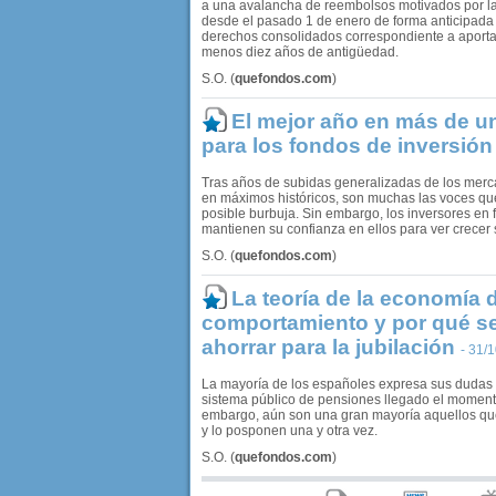
a una avalancha de reembolsos motivados por la
desde el pasado 1 de enero de forma anticipada 
derechos consolidados correspondiente a aporta
menos diez años de antigüedad.
S.O.
(
quefondos.com
)
El mejor año en más de u
para los fondos de inversión
Tras años de subidas generalizadas de los merc
en máximos históricos, son muchas las voces qu
posible burbuja. Sin embargo, los inversores en 
mantienen su confianza en ellos para ver crecer 
S.O.
(
quefondos.com
)
La teoría de la economía 
comportamiento y por qué s
ahorrar para la jubilación
- 31/
La mayoría de los españoles expresa sus dudas s
sistema público de pensiones llegado el momento
embargo, aún son una gran mayoría aquellos que
y lo posponen una y otra vez.
S.O.
(
quefondos.com
)