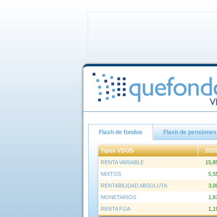
Flash de fondos
Flash de pensiones
Tipos VDOS
202
RENTA VARIABLE
15,
MIXTOS
5,
RENTABILIDAD ABSOLUTA
3,
MONETARIOS
1,
RENTA FIJA
1,