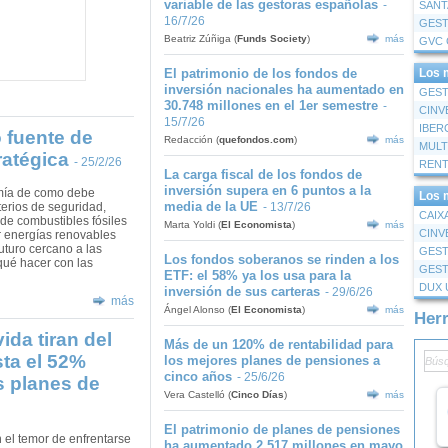
variable de las gestoras españolas
-
SANT
16/7/26
Beatriz Zúñiga
(
Funds Society
)
más
El patrimonio de los fondos de
Los 
inversión nacionales ha aumentado en
30.748 millones en el 1er semestre
-
15/7/26
IBER
 fuente de
Redacción
(
quefondos.com
)
más
ratégica
- 25/2/26
La carga fiscal de los fondos de
inversión supera en 6 puntos a la
tomía de como debe
Los 
media de la UE
terios de seguridad,
- 13/7/26
 de combustibles fósiles
Marta Yoldi
(
El Economista
)
más
r energías renovables
uturo cercano a las
GEST
Los fondos soberanos se rinden a los
 qué hacer con las
ETF: el 58% ya los usa para la
inversión de sus carteras
- 29/6/26
más
Ángel Alonso
(
El Economista
)
más
Her
ida tiran del
Más de un 120% de rentabilidad para
sta el 52%
los mejores planes de pensiones a
cinco años
- 25/6/26
s planes de
Vera Castelló
(
Cinco Días
)
más
El patrimonio de planes de pensiones
el temor de enfrentarse
ha aumentado 2.517 millones en mayo