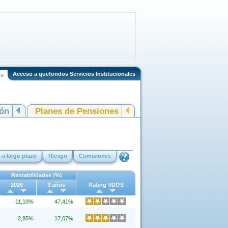
Acceso a quefondos Servicios Institucionales
os
ión
Planes de Pensiones
 a largo plazo
Riesgo
Comisiones
Rentabilidades (%)
2026
3 años
Rating VDOS
11,10%
47,41%
2,85%
17,07%