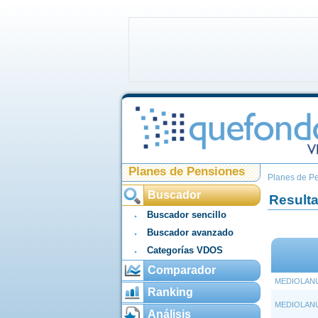
Planes de Pensiones
Planes de P
Buscador
Result
Buscador sencillo
Buscador avanzado
Categorías VDOS
Comparador
MEDIOLANU
Ranking
MEDIOLANU
Análisis