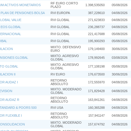
RF EURO CORTO
UM ACTIVOS MONETARIOS
1.398,535050
05/08/2026
PLAZO
 PLAN DE PENSIONES BOLSA
RVI EUROPA
387,228610
04/08/2026
LOBAL VALUE
RVI GLOBAL
271,623833
04/08/2026
 EOS GLOBAL
RVI GLOBAL
236,288737
04/08/2026
TERNACIONAL
RVI GLOBAL
221,417688
05/08/2026
OBAL
RVI GLOBAL
195,900293
05/08/2026
MIXTO. DEFENSIVO
ILACION
179,149400
30/06/2026
EURO
MIXTO. AGRESIVO
ENSIONES GLOBAL
178,992645
03/08/2026
GLOBAL
MIXTO. AGRESIVO
XTO GLOBAL
177,108198
05/08/2026
GLOBAL
LACION II
RV EURO
176,673500
30/06/2026
RETORNO
OR AUDAZ I
172,555970
04/08/2026
ABSOLUTO
MIXTO. MODERADO
EVISION
171,829428
04/08/2026
GLOBAL
RETORNO
OR AUDAZ R
163,841261
04/08/2026
ABSOLUTO
TANDARD & POORS 500
RVI USA
160,365288
04/08/2026
RETORNO
OR FLEXIBLE I
157,941147
04/08/2026
ABSOLUTO
MIXTO. MODERADO
CONSOLIDACION
157,674792
04/08/2026
GLOBAL