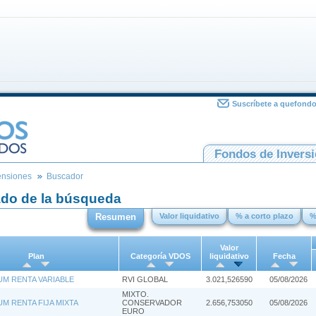
Suscríbete a quefond
Fondos de Invers
ensiones
Buscador
ado de la búsqueda
Resumen
Valor liquidativo
% a corto plazo
%
Valor
Plan
Categoría VDOS
liquidativo
Fecha
M RENTA VARIABLE
RVI GLOBAL
3.021,526590
05/08/2026
MIXTO.
M RENTA FIJA MIXTA
CONSERVADOR
2.656,753050
05/08/2026
EURO