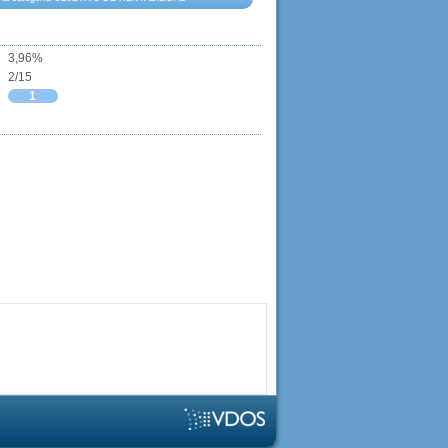
3,96%
2/15
1