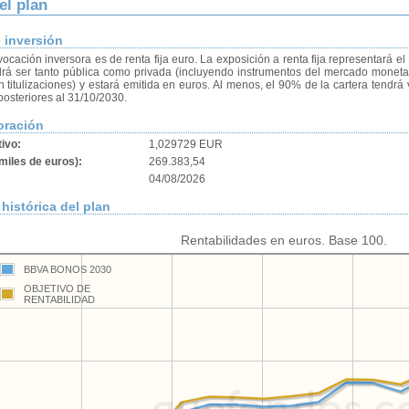
el plan
e inversión
ocación inversora es de renta fija euro. La exposición a renta fija representará 
odrá ser tanto pública como privada (incluyendo instrumentos del mercado moneta
in titulizaciones) y estará emitida en euros. Al menos, el 90% de la cartera tend
posteriores al 31/10/2030.
oración
tivo:
1,029729 EUR
miles de euros):
269.383,54
04/08/2026
histórica del plan
Rentabilidades en euros. Base 100.
BBVA BONOS 2030
OBJETIVO DE
RENTABILIDAD