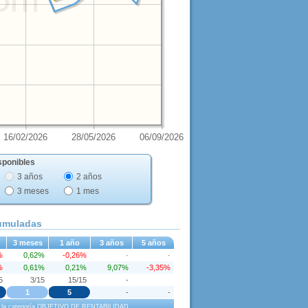
16/02/2026
28/05/2026
06/09/2026
sponibles
3 años
2 años
3 meses
1 mes
cumuladas
3 meses
1 año
3 años
5 años
%
0,62%
-0,26%
·
·
%
0,61%
0,21%
9,07%
-3,35%
5
3/15
15/15
-
1
5
-
-
o a la categoría OBJETIVO DE RENTABILIDAD