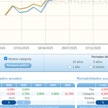
2024
07/01/2025
18/04/2025
28/07/2025
07/11/2025
Periodos di
Mostrar categoría
10 años
5 años
Restaurar gráfico
1 año
6 meses
dades anuales
Rentabilidades a
2026
2025
2024
2023
2022
1 mes
n
-0,48%
3,05%
·
·
·
Plan
-0,55
a
-0,13%
2,75%
2,95%
5,55%
-11,70%
Categoría
-0,32
g
15/15
3/15
-
-
-
Ranking
15/1
l
5
1
-
-
-
Quintil
5
intil respecto a la categoría OBJETIVO DE RENTABILIDAD
Ranking y quintil respect