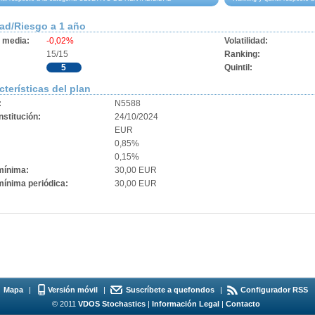
dad/Riesgo a 1 año
d media:
-0,02%
Volatilidad:
15/15
Ranking:
5
Quintil:
cterísticas del plan
:
N5588
stitución:
24/10/2024
EUR
0,85%
0,15%
mínima:
30,00 EUR
mínima periódica:
30,00 EUR
Mapa
|
Versión móvil
|
Suscríbete a quefondos
|
Configurador RSS
© 2011
VDOS Stochastics
|
Información Legal
|
Contacto