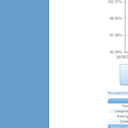
102.37%
99.85%
97.40%
95.00%
28/09/
Rentabili
Pla
Categorí
Rankin
Quinti
Ranking y qu