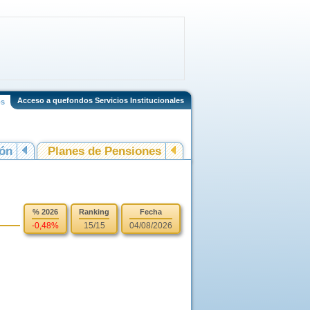
Acceso a quefondos Servicios Institucionales
os
ión
Planes de Pensiones
% 2026
Ranking
Fecha
-0,48%
15/15
04/08/2026