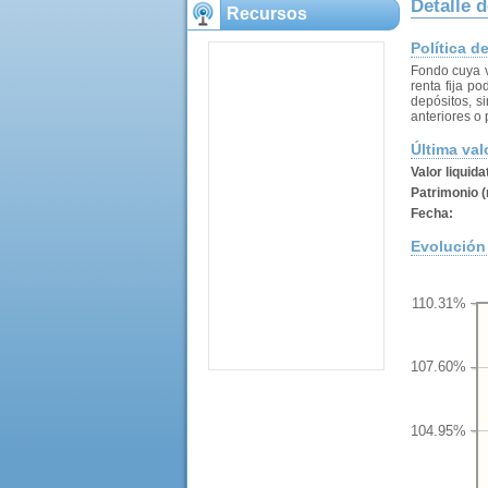
Detalle d
Recursos
Política d
Fondo cuya v
renta fija p
depósitos, s
anteriores o 
Última val
Valor liquida
Patrimonio (
Fecha:
Evolución 
110.31%
107.60%
104.95%