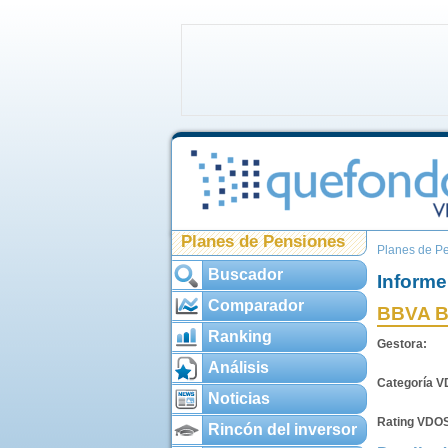
Planes de Pensiones
Planes de P
Buscador
Informe
Comparador
BBVA 
Ranking
Gestora:
Análisis
Categoría 
Noticias
Rating VDO
Rincón del inversor