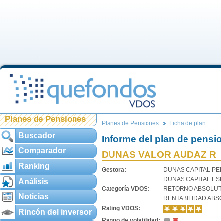
Planes de Pensiones
Planes de Pensiones
Ficha de plan
Buscador
Informe del plan de pensi
Comparador
DUNAS VALOR AUDAZ R
Ranking
Gestora:
DUNAS CAPITAL PE
DUNAS CAPITAL ES
Análisis
Categoría VDOS:
RETORNO ABSOLU
Noticias
RENTABILIDAD ABS
Rating VDOS:
Rincón del inversor
Rango de volatilidad: