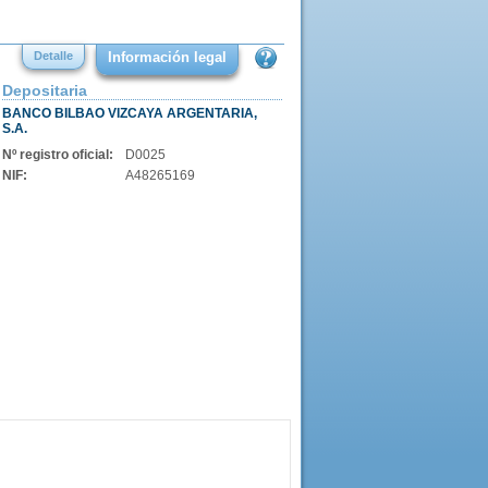
Detalle
Información legal
Depositaria
BANCO BILBAO VIZCAYA ARGENTARIA,
S.A.
Nº registro oficial:
D0025
NIF:
A48265169