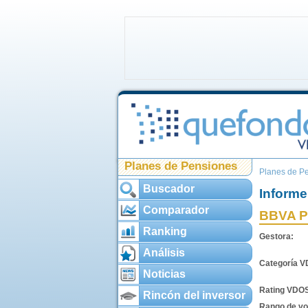
Planes de Pensiones
Planes de P
Buscador
Informe
Comparador
BBVA 
Ranking
Gestora:
Análisis
Categoría 
Noticias
Rating VDO
Rincón del inversor
Rango de vol