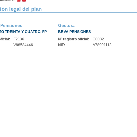
ión legal del plan
 Pensiones
Gestora
TO TREINTA Y CUATRO, FP
BBVA PENSIONES
ficial:
F2136
Nº registro oficial:
G0082
V88584446
NIF:
A78901113