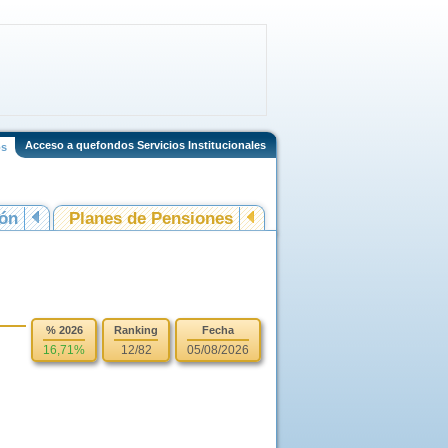
Acceso a quefondos Servicios Institucionales
os
ión
Planes de Pensiones
% 2026
Ranking
Fecha
16,71%
12/82
05/08/2026