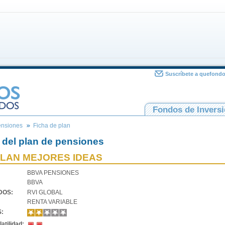
Suscríbete a quefond
Fondos de Invers
ensiones
Ficha de plan
 del plan de pensiones
PLAN MEJORES IDEAS
BBVA PENSIONES
BBVA
VDOS:
RVI GLOBAL
RENTA VARIABLE
S:
atilidad: