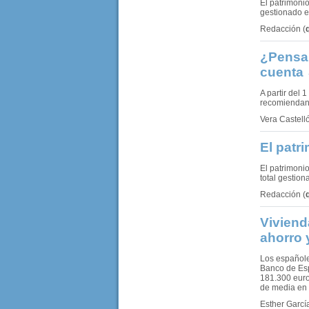
El patrimoni
gestionado e
Redacción
(
¿Pensan
cuenta
A partir del
recomiendan 
Vera Castell
El patr
El patrimoni
total gestio
Redacción
(
Viviend
ahorro 
Los españole
Banco de Esp
181.300 euro
de media en 
Esther Garcí