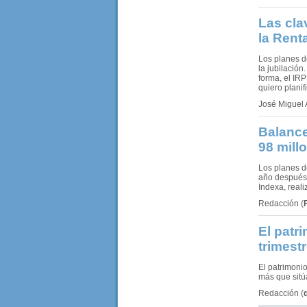
Las cla
la Rent
Los planes d
la jubilación
forma, el IRP
quiero planif
José Miguel 
Balance
98 mill
Los planes d
año después d
Indexa, real
Redacción
(
El patr
trimest
El patrimoni
más que sitú
Redacción
(