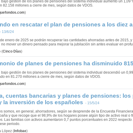
o bajo gestión de los planes de pensiones del sistema individual aumentó un 1,09 
n 82.158 millones a cierre de mes, según datos de VDOS.
quefondos.com
)
do en rescatar el plan de pensiones a los diez 
- 13/6/24
 1 de enero de 2025 se podrán recuperar las cantidades ahorradas antes de 2015, y 
no mover un dinero pensado para mejorar la jubilación sin antes evaluar en profu
ó
(
Cinco Días
)
imonio de planes de pensiones ha disminuido 815 
o bajo gestión de los planes de pensiones del sistema individual descendió un 0,99
nado en 81.270 millones a cierre de mes, según datos de VDOS.
quefondos.com
)
a, cuentas bancarias y planes de pensiones: los 
y la inversión de los españoles
- 15/5/24
s somos, en general, ahorradores, según se desprende de la Encuesta Financiera 
aña y que recoge que el 98,9% de los hogares posee algún tipo de activo real o f
s. Las familias con activos aumentaron 0,7 puntos porcentuales en 2022 respecto a
ese periodo.
a López
(
Infobae
)