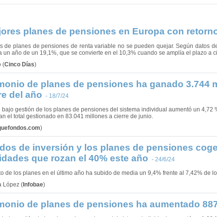
ores planes de pensiones en Europa con retorno
es de planes de pensiones de renta variable no se pueden quejar. Según datos de 
 a un año de un 19,1%, que se convierte en el 10,3% cuando se amplía el plazo a 
ó
(
Cinco Días
)
imonio de planes de pensiones ha ganado 3.744 m
e del año
- 18/7/24
o bajo gestión de los planes de pensiones del sistema individual aumentó un 4,72 
n el total gestionado en 83.041 millones a cierre de junio.
quefondos.com
)
dos de inversión y los planes de pensiones cogen
lidades que rozan el 40% este año
- 24/6/24
to de los planes en el último año ha subido de media un 9,4% frente al 7,42% de l
a López
(
Infobae
)
imonio de planes de pensiones ha aumentado 88