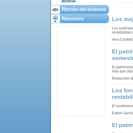
Archivo
Rincón del inversor
Recursos
Los mej
Los partícip
rentabilidad
Vera Castell
El patr
semestr
El patrimoni
más que sitúa
Redacción
(
Los fon
rentabi
El rendimien
Esther Garcí
El patr