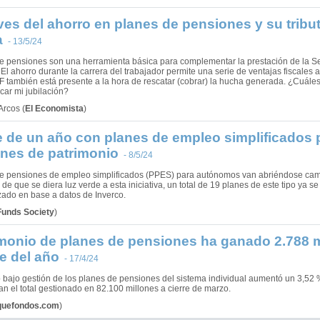
ves del ahorro en planes de pensiones y su tribu
a
- 13/5/24
e pensiones son una herramienta básica para complementar la prestación de la Se
. El ahorro durante la carrera del trabajador permite una serie de ventajas fiscales 
F también está presente a la hora de rescatar (cobrar) la hucha generada. ¿Cuáles 
icar mi jubilación?
Arcos
(
El Economista
)
 de un año con planes de empleo simplificados 
ones de patrimonio
- 8/5/24
e pensiones de empleo simplificados (PPES) para autónomos van abriéndose cam
e que se diera luz verde a esta iniciativa, un total de 19 planes de este tipo ya 
izado en base a datos de Inverco.
Funds Society
)
imonio de planes de pensiones ha ganado 2.788 m
re del año
- 17/4/24
o bajo gestión de los planes de pensiones del sistema individual aumentó un 3,52 %
an el total gestionado en 82.100 millones a cierre de marzo.
quefondos.com
)