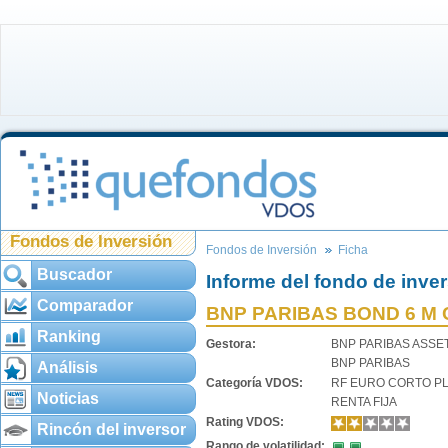
Fondos de Inversión
Fondos de Inversión
Ficha
Buscador
Informe del fondo de inve
Comparador
BNP PARIBAS BOND 6 M 
Ranking
Gestora:
BNP PARIBAS ASS
BNP PARIBAS
Análisis
Categoría VDOS:
RF EURO CORTO P
Noticias
RENTA FIJA
Rating VDOS:
Rincón del inversor
Rango de volatilidad: