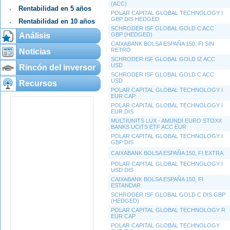
(ACC)
Rentabilidad en 5 años
POLAR CAPITAL GLOBAL TECHNOLOGY I
GBP DIS HEDGED
Rentabilidad en 10 años
SCHRODER ISF GLOBAL GOLD C ACC
Análisis
GBP (HEDGED)
CAIXABANK BOLSA ESPAÑA 150, FI SIN
RETRO
Noticias
SCHRODER ISF GLOBAL GOLD IZ ACC
USD
Rincón del inversor
SCHRODER ISF GLOBAL GOLD C ACC
USD
Recursos
POLAR CAPITAL GLOBAL TECHNOLOGY I
EUR CAP
POLAR CAPITAL GLOBAL TECHNOLOGY I
EUR DIS
MULTIUNITS LUX - AMUNDI EURO STOXX
BANKS UCITS ETF ACC EUR
POLAR CAPITAL GLOBAL TECHNOLOGY I
GBP DIS
CAIXABANK BOLSA ESPAÑA 150, FI EXTRA
POLAR CAPITAL GLOBAL TECHNOLOGY I
USD DIS
CAIXABANK BOLSA ESPAÑA 150, FI
ESTANDAR
SCHRODER ISF GLOBAL GOLD C DIS GBP
(HEDGED)
POLAR CAPITAL GLOBAL TECHNOLOGY R
EUR CAP
POLAR CAPITAL GLOBAL TECHNOLOGY