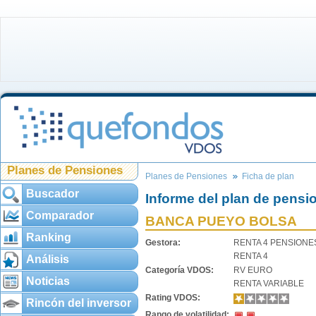
Planes de Pensiones
Planes de Pensiones
Ficha de plan
Buscador
Informe del plan de pensi
Comparador
BANCA PUEYO BOLSA
Ranking
Gestora:
RENTA 4 PENSIONE
RENTA 4
Análisis
Categoría VDOS:
RV EURO
Noticias
RENTA VARIABLE
Rating VDOS:
Rincón del inversor
Rango de volatilidad: