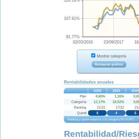
126.19%
107.61%
91.77%
02/03/2016
23/09/2017
16
Mostrar categoría
Restaurar gráfico
Rentabilidades anuales
2026
2025
2024
Plan
4,60%
1,16%
0,
Categoría
12,17%
18,52%
9,
Ranking
21/22
17/22
21
Quintil
5
4
5
Ranking y quintil respecto a la categoría RV EURO
Rentabilidad/Ries