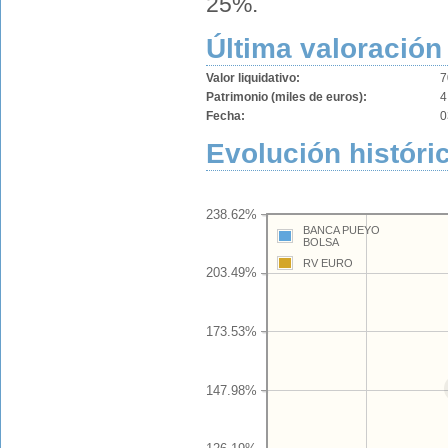
25%.
Última valoración
Valor liquidativo:
7
Patrimonio (miles de euros):
4
Fecha:
0
Evolución históric
238.62%
BANCA PUEYO
BOLSA
RV EURO
203.49%
173.53%
147.98%