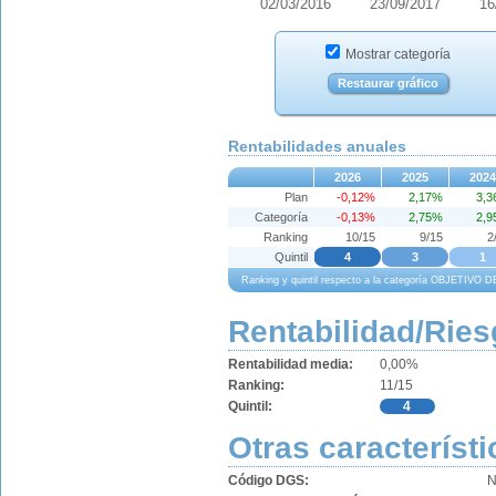
02/03/2016
23/09/2017
16
Mostrar categoría
Restaurar gráfico
Rentabilidades anuales
2026
2025
2024
Plan
-0,12%
2,17%
3,
Categoría
-0,13%
2,75%
2,
Ranking
10/15
9/15
2
Quintil
4
3
1
Ranking y quintil respecto a la categoría OBJETIV
Rentabilidad/Ries
Rentabilidad media:
0,00%
Ranking:
11/15
Quintil:
4
Otras característi
Código DGS:
N