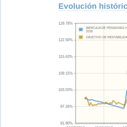
Evolución históric
129.78%
IBERCAJA DE PENSIONES
2028
OBJETIVO DE RENTABILID
122.50%
115.63%
109.15%
103.03%
97.26%
91.80%