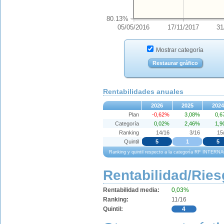
80.13%
05/05/2016
17/11/2017
31
Mostrar categoría
Restaurar gráfico
Rentabilidades anuales
2026
2025
2024
Plan
-0,62%
3,08%
0,
Categoría
0,02%
2,46%
1,
Ranking
14/16
3/16
15
Quintil
5
1
5
Ranking y quintil respecto a la categoría RF INT
Rentabilidad/Ries
Rentabilidad media:
0,03%
Ranking:
11/16
Quintil:
4