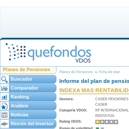
Planes de Pensiones
Planes de Pensiones
Ficha de plan
Buscador
Informe del plan de pensi
Comparador
INDEXA MAS RENTABILI
Ranking
Gestora:
CASER PENSIONES
CASER
Análisis
Categoría VDOS:
RF INTERNACIONAL
Noticias
RENTA FIJA
Rating VDOS:
Rincón del inversor
Rango de volatilidad: