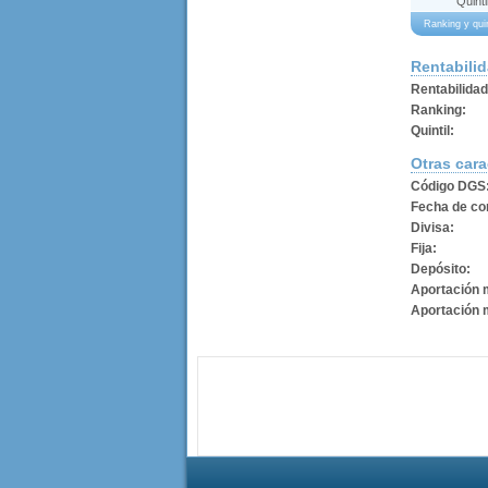
Quinti
Ranking y qu
Rentabili
Rentabilida
Ranking:
Quintil:
Otras cara
Código DGS
Fecha de con
Divisa:
Fija:
Depósito:
Aportación 
Aportación 