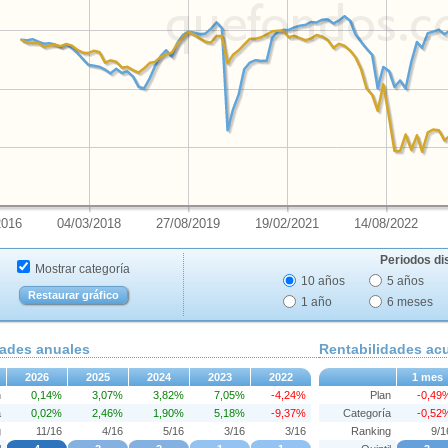
2016
04/03/2018
27/08/2019
19/02/2021
14/08/2022
Periodos di
Mostrar categoría
10 años
5 años
Restaurar gráfico
1 año
6 meses
dades anuales
Rentabilidades a
2026
2025
2024
2023
2022
1 mes
n
0,14%
3,07%
3,82%
7,05%
-4,24%
Plan
-0,49
a
0,02%
2,46%
1,90%
5,18%
-9,37%
Categoría
-0,52
g
11/16
4/16
5/16
3/16
3/16
Ranking
9/1