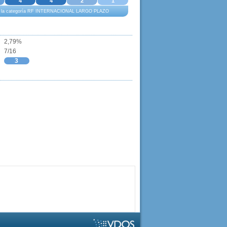
4
4
2
1
to a la categoría RF INTERNACIONAL LARGO PLAZO
2,79%
7/16
3