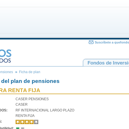
Suscríbete a quefond
Fondos de Invers
ensiones
Ficha de plan
 del plan de pensiones
RA RENTA FIJA
CASER PENSIONES
CASER
VDOS:
RF INTERNACIONAL LARGO PLAZO
RENTA FIJA
S:
atilidad: