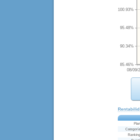
100.93%
95.48%
90.34%
85.46%
08/09/
Rentabili
Pla
Categorí
Rankin