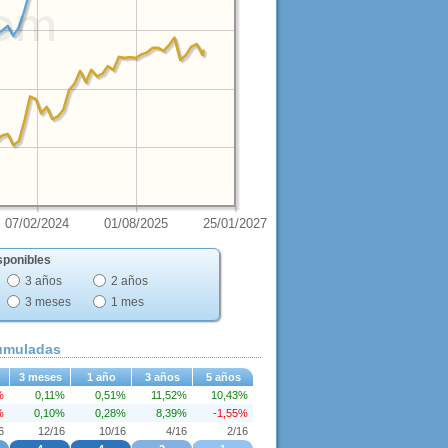
07/02/2024
01/08/2025
25/01/2027
sponibles
3 años
2 años
3 meses
1 mes
cumuladas
3 meses
1 año
3 años
5 años
%
0,11%
0,51%
11,52%
10,43%
%
0,10%
0,28%
8,39%
-1,55%
6
12/16
10/16
4/16
2/16