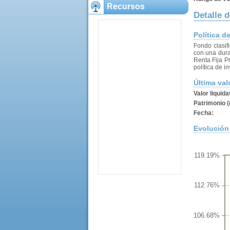
Recursos
Detalle d
Política d
Fondo clasif
con una dura
Renta Fija P
política de in
Última val
Valor liquida
Patrimonio (
Fecha:
Evolución 
119.19%
112.76%
106.68%