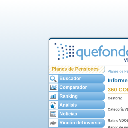
Planes de Pensiones
Planes de P
Buscador
Informe
Comparador
360 CO
Ranking
Gestora:
Análisis
Categoría 
Noticias
Rating VDO
Rincón del inversor
Rango de vol