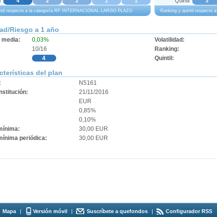
l
4
2
2
1
1
Quintil
3
intil respecto a la categoría RF INTERNACIONAL LARGO PLAZO
Ranking y quintil respec
dad/Riesgo a 1 año
d media:
0,03%
Volatilidad:
10/16
Ranking:
4
Quintil:
cterísticas del plan
:
N5161
stitución:
21/11/2016
EUR
0,85%
0,10%
mínima:
30,00 EUR
mínima periódica:
30,00 EUR
Mapa
|
Versión móvil
|
Suscríbete a quefondos
|
Configurador RSS