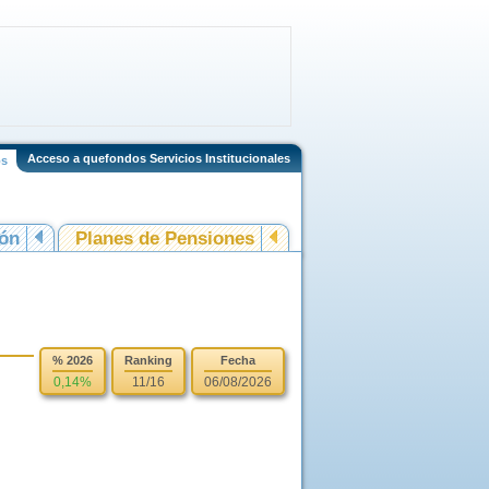
Acceso a quefondos Servicios Institucionales
os
ión
Planes de Pensiones
% 2026
Ranking
Fecha
0,14%
11/16
06/08/2026