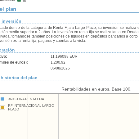
el plan
e inversión
icado dentro de la categoría de Renta Fija a Largo Plazo, su inversión se realiza 
ción media superior a 2 años. La inversión en renta fija se realiza tanto en Deud
rivada, tomandose tambien posiciones de liquidez en depósitos bancarios a corto p
versión es la renta fija, pagarés y cuentas a la vista.
oración
tivo:
11,196098 EUR
miles de euros):
1.200,92
06/08/2026
histórica del plan
Rentabilidades en euros. Base 100.
360 CORA RENTA FIJA
RF INTERNACIONAL LARGO
PLAZO