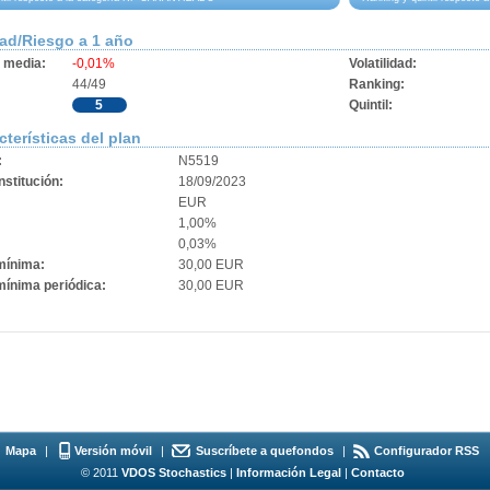
dad/Riesgo a 1 año
d media:
-0,01%
Volatilidad:
44/49
Ranking:
5
Quintil:
cterísticas del plan
:
N5519
stitución:
18/09/2023
EUR
1,00%
0,03%
mínima:
30,00 EUR
mínima periódica:
30,00 EUR
Mapa
|
Versión móvil
|
Suscríbete a quefondos
|
Configurador RSS
© 2011
VDOS Stochastics
|
Información Legal
|
Contacto