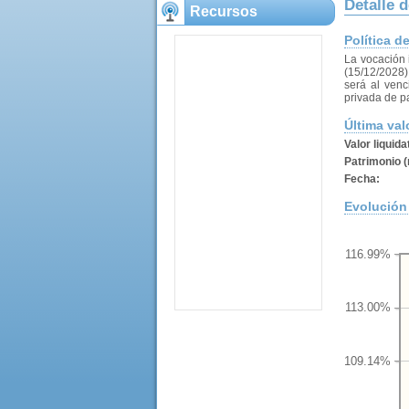
Detalle d
Recursos
Política d
La vocación
(15/12/2028) 
será al venc
privada de p
Última val
Valor liquida
Patrimonio (
Fecha:
Evolución 
116.99%
113.00%
109.14%