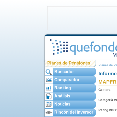
Planes de Pensiones
Planes de P
Buscador
Informe
Comparador
MAPFR
Ranking
Gestora:
Análisis
Categoría 
Noticias
Rating VDO
Rincón del inversor