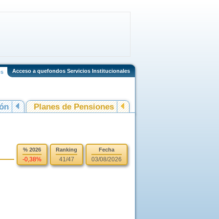
Acceso a quefondos Servicios Institucionales
os
ión
Planes de Pensiones
% 2026
Ranking
Fecha
-0,38%
41/47
03/08/2026