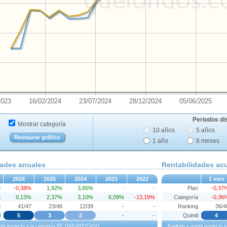
2023
16/02/2024
23/07/2024
28/12/2024
05/06/2025
Periodos di
Mostrar categoría
10 años
5 años
Restaurar gráfico
1 año
6 meses
dades anuales
Rentabilidades a
2026
2025
2024
2023
2022
1 mes
n
-0,38%
1,92%
3,65%
·
·
Plan
-0,37
a
0,13%
2,37%
3,10%
6,09%
-13,19%
Categoría
-0,36
g
41/47
23/48
12/39
-
-
Ranking
36/4
l
5
3
2
-
-
Quintil
4
intil respecto a la categoría RF GARANTIZADO
Ranking y quintil respect