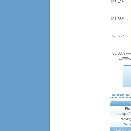
105.42%
101.83%
98.35%
95.00%
10/09/
Rentabili
Pla
Categorí
Rankin
Quinti
Ranking y qu