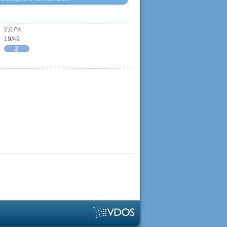
2,07%
19/49
2