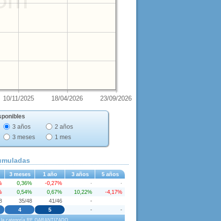
10/11/2025
18/04/2026
23/09/2026
sponibles
3 años
2 años
3 meses
1 mes
cumuladas
3 meses
1 año
3 años
5 años
%
0,36%
-0,27%
·
·
%
0,54%
0,67%
10,22%
-4,17%
8
35/48
41/46
-
4
5
-
-
o a la categoría RF GARANTIZADO