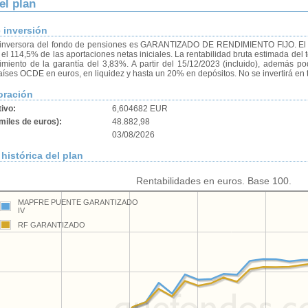
el plan
e inversión
 inversora del fondo de pensiones es GARANTIZADO DE RENDIMIENTO FIJO. El obj
el 114,5% de las aportaciones netas iniciales. La rentabilidad bruta estimada del tota
imiento de la garantía del 3,83%. A partir del 15/12/2023 (incluido), además po
aíses OCDE en euros, en liquidez y hasta un 20% en depósitos. No se invertirá en t
oración
tivo:
6,604682 EUR
miles de euros):
48.882,98
03/08/2026
histórica del plan
Rentabilidades en euros. Base 100.
MAPFRE PUENTE GARANTIZADO
IV
RF GARANTIZADO