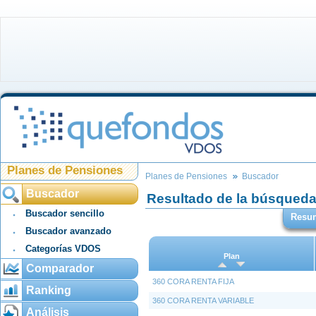
Planes de Pensiones
Planes de Pensiones
Buscador
Buscador
Resultado de la búsqued
Buscador sencillo
Resu
Buscador avanzado
Categorías VDOS
Plan
Comparador
360 CORA RENTA FIJA
Ranking
360 CORA RENTA VARIABLE
Análisis